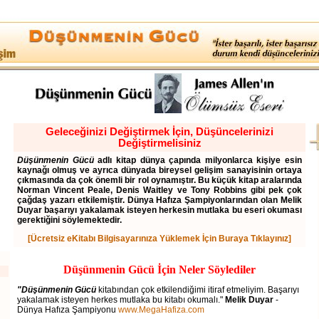
Geleceğinizi Değiştirmek İçin, Düşüncelerinizi
Değiştirmelisiniz
Düşünmenin Gücü
adlı kitap dünya çapında milyonlarca kişiye esin
kaynağı olmuş ve ayrıca dünyada bireysel gelişim sanayisinin ortaya
çıkmasında da çok önemli bir rol oynamıştır. Bu küçük kitap aralarında
Norman Vincent Peale, Denis Waitley ve Tony Robbins gibi pek çok
çağdaş yazarı etkilemiştir. Dünya Hafıza Şampiyonlarından olan Melik
Duyar başarıyı yakalamak isteyen herkesin mutlaka bu eseri okuması
gerektiğini söylemektedir.
[Ücretsiz eKitabı Bilgisayarınıza Yüklemek İçin Buraya Tıklayınız]
Düşünmenin Gücü İçin Neler Söylediler
"Düşünmenin Gücü
kitabından çok etkilendiğimi itiraf etmeliyim. Başarıyı
yakalamak isteyen herkes mutlaka bu kitabı okumalı."
Melik Duyar
-
Dünya Hafıza Şampiyonu
www.MegaHafiza.com