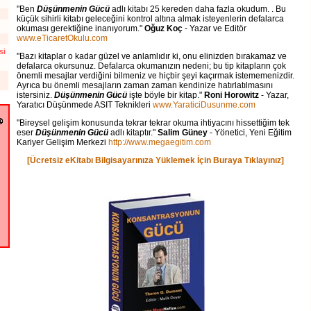
"Ben
Düşünmenin Gücü
adlı kitabı 25 kereden daha fazla okudum. . Bu
küçük sihirli kitabı geleceğini kontrol altına almak isteyenlerin defalarca
okuması gerektiğine inanıyorum."
Oğuz Koç
- Yazar ve Editör
www.eTicaretOkulu.com
si
"Bazı kitaplar o kadar güzel ve anlamlıdır ki, onu elinizden bırakamaz ve
defalarca okursunuz. Defalarca okumanızın nedeni; bu tip kitapların çok
önemli mesajlar verdiğini bilmeniz ve hiçbir şeyi kaçırmak istememenizdir.
Ayrıca bu önemli mesajların zaman zaman kendinize hatırlatılmasını
istersiniz.
Düşünmenin Gücü
işte böyle bir kitap."
Roni Horowitz
- Yazar,
Yaratıcı Düşünmede ASIT Teknikleri
www.YaraticiDusunme.com
"Bireysel gelişim konusunda tekrar tekrar okuma ihtiyacını hissettiğim tek
eser
Düşünmenin Gücü
adlı kitaptır."
Salim Güney
- Yönetici, Yeni Eğitim
Kariyer Gelişim Merkezi
http://www.megaegitim.com
[Ücretsiz eKitabı Bilgisayarınıza Yüklemek İçin Buraya Tıklayınız]